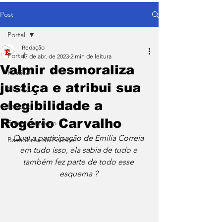
Post
Portal
Redação
Portal
17 de abr. de 2023
2 min de leitura
Valmir desmoraliza
Política
justiça e atribui sua
Notícias
elegibilidade a
Esporte
Rogério Carvalho
Entretenimento
Qual a participação de Emilia Correia 
Bastidores da Política
em tudo isso, ela sabia de tudo e 
também fez parte de todo esse 
esquema ? 