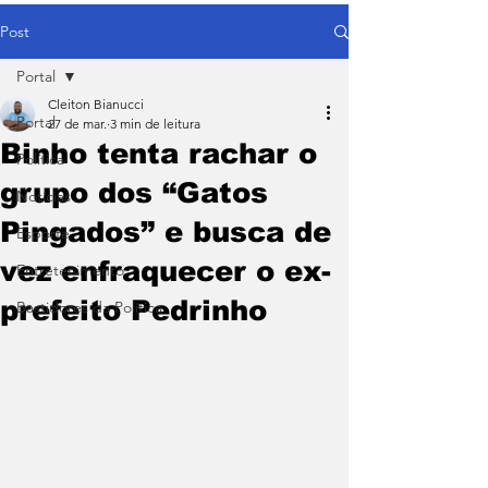
Post
Portal
Cleiton Bianucci
Portal
27 de mar.
3 min de leitura
Binho tenta rachar o
Política
grupo dos “Gatos
Notícias
Pingados” e busca de
Esporte
vez enfraquecer o ex-
Entretenimento
prefeito Pedrinho
Bastidores da Política