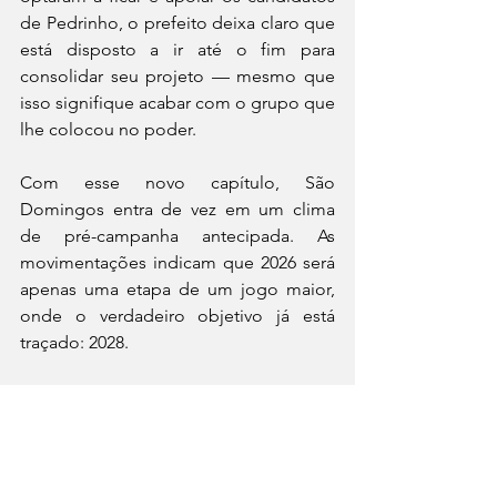
de Pedrinho, o prefeito deixa claro que 
está disposto a ir até o fim para 
consolidar seu projeto — mesmo que 
isso signifique acabar com o grupo que 
lhe colocou no poder. 
Com esse novo capítulo, São 
Domingos entra de vez em um clima 
de pré-campanha antecipada. As 
movimentações indicam que 2026 será 
apenas uma etapa de um jogo maior, 
onde o verdadeiro objetivo já está 
traçado: 2028.
Enquanto isso, o que se vê é um grupo 
fragmentado, disputas internas 
intensificadas e um cenário político 
cada vez mais imprevisível — mas com 