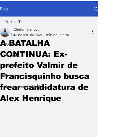
Post
Portal
Cleiton Bianucci
Portal
15 de set. de 2024
2 min de leitura
A BATALHA
Política
CONTINUA: Ex-
Notícias
prefeito Valmir de
Esporte
Francisquinho busca
Entretenimento
frear candidatura de
Bastidores da Política
Alex Henrique