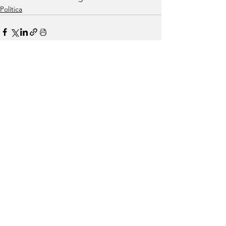
Política
Ver tudo
Posts recentes