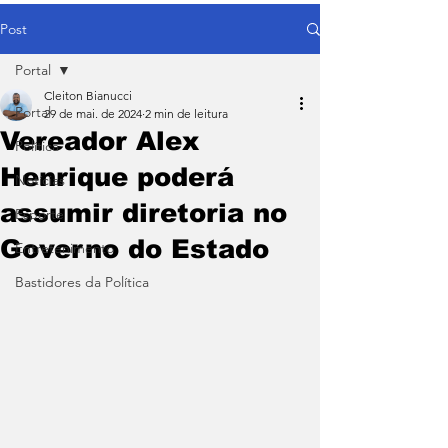
Post
Portal
Cleiton Bianucci
Portal
29 de mai. de 2024
2 min de leitura
Vereador Alex
Política
Henrique poderá
Notícias
assumir diretoria no
Esporte
Governo do Estado
Entretenimento
Bastidores da Política