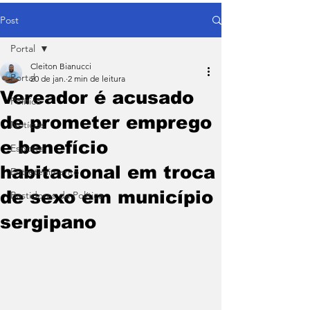
Post
Portal
Cleiton Bianucci
Portal
20 de jan.
2 min de leitura
Vereador é acusado
Política
de prometer emprego
Notícias
e benefício
Esporte
habitacional em troca
Entretenimento
de sexo em município
Bastidores da Política
sergipano