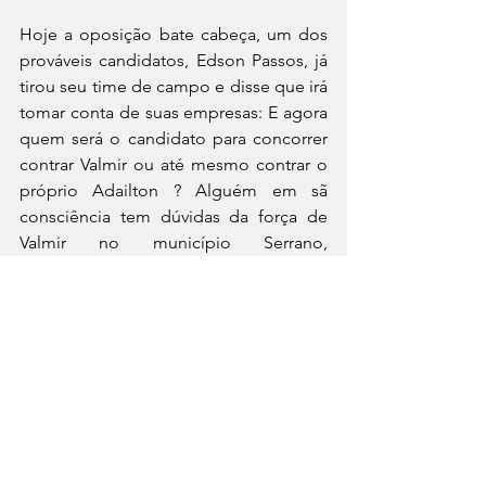
Hoje a oposição bate cabeça, um dos 
prováveis candidatos, Edson Passos, já 
tirou seu time de campo e disse que irá 
tomar conta de suas empresas: E agora 
quem será o candidato para concorrer 
contrar Valmir ou até mesmo contrar o 
próprio Adailton ? Alguém em sã 
consciência tem dúvidas da força de 
Valmir no município Serrano, 
principalmente com a oposição do 
jeito que está ? 
O êxito em 2024 nessas e em outras 
cidades com certeza será a ponte que 
irá definir se Valmir será candidato em 
2026 ou não. Vamos ficar de olho !
Política