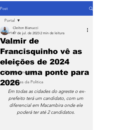
Post
Portal
Cleiton Bianucci
Portal
17 de jul. de 2023
2 min de leitura
Valmir de
Política
Francisquinho vê as
Notícias
eleições de 2024
Esporte
como uma ponte para
Entretenimento
2026
Bastidores da Política
Em todas as cidades do agreste o ex-
prefeito terá um candidato, com um 
diferencial em Macambira onde ele 
poderá ter até 2 candidatos. 