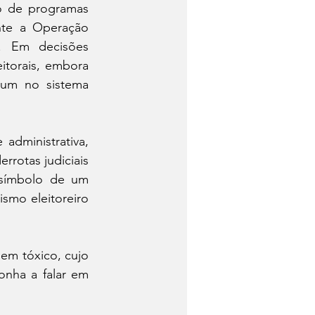
 de programas 
te a Operação 
s. Em decisões 
torais, embora 
um no sistema 
dministrativa, 
rotas judiciais 
símbolo de um 
smo eleitoreiro 
m tóxico, cujo 
nha a falar em 