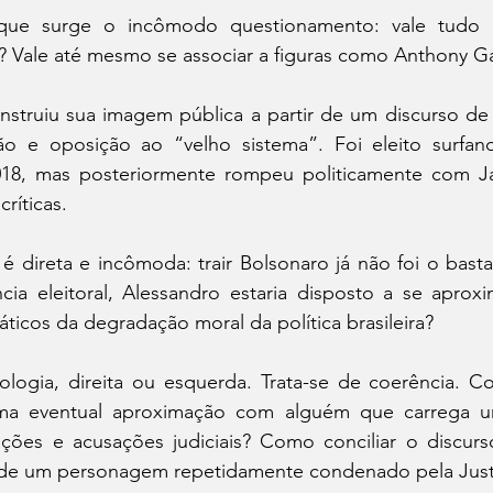
que surge o incômodo questionamento: vale tudo pa
? Vale até mesmo se associar a figuras como Anthony G
onstruiu sua imagem pública a partir de um discurso de
o e oposição ao “velho sistema”. Foi eleito surfan
18, mas posteriormente rompeu politicamente com Jai
ríticas.
é direta e incômoda: trair Bolsonaro já não foi o bast
ia eleitoral, Alessandro estaria disposto a se aprox
icos da degradação moral da política brasileira?
ologia, direita ou esquerda. Trata-se de coerência. Co
uma eventual aproximação com alguém que carrega um
es e acusações judiciais? Como conciliar o discurso
de um personagem repetidamente condenado pela Just