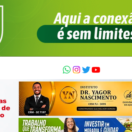
as
 de
ão