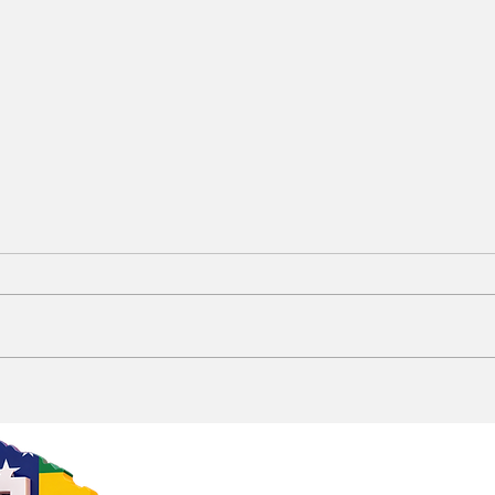
Emília apostou alto em
As 
Edvan Amorim. Agora, a
cro
conta parece ter
Ale
chegado.