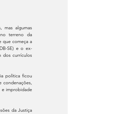
s, mas algumas 
no terreno da 
e que começa a 
MDB-SE) e o ex-
dos currículos 
 política ficou 
e condenações, 
s e improbidade 
sões da Justiça 