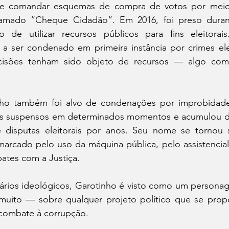
 de comandar esquemas de compra de votos por meio
hamado “Cheque Cidadão”. Em 2016, foi preso duran
 de utilizar recursos públicos para fins eleitorai
 a ser condenado em primeira instância por crimes elei
cisões tenham sido objeto de recursos — algo com
ho também foi alvo de condenações por improbidade a
icos suspensos em determinados momentos e acumulou der
 disputas eleitorais por anos. Seu nome se tornou 
arcado pelo uso da máquina pública, pelo assistenciali
ates com a Justiça.
rios ideológicos, Garotinho é visto como um personage
uito — sobre qualquer projeto político que se propo
 combate à corrupção.