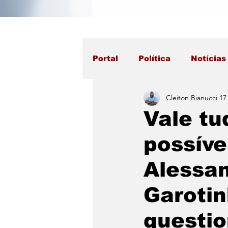
Portal
Política
Notícias
Cleiton Bianucci
17
Vale tu
possíve
Alessan
Garotin
questi