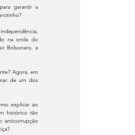
ra garantir a 
arotinho?
 independência, 
do na onda do 
r Bolsonaro, a 
ante? Agora, em 
imar de um dos 
mo explicar ao 
 histórico tão 
 anticorrupção 
iça?