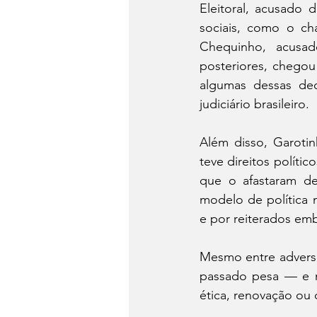
Eleitoral, acusado
sociais, como o c
Chequinho, acusado
posteriores, chegou
algumas dessas de
judiciário brasileiro.
Além disso, Garotin
teve direitos polít
que o afastaram de
modelo de política m
e por reiterados emb
Mesmo entre adversá
passado pesa — e m
ética, renovação ou