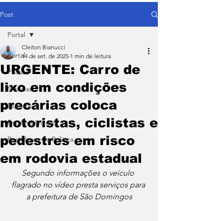
Post
Portal
Cleiton Bianucci
Portal
14 de set. de 2025
1 min de leitura
URGENTE: Carro de
Política
lixo em condições
Notícias
precárias coloca
Esporte
motoristas, ciclistas e
Entretenimento
pedestres em risco
Bastidores da Política
em rodovia estadual
Segundo informações o veículo 
flagrado no vídeo presta serviços para 
a prefeitura de São Domingos