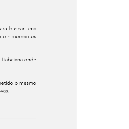
ara buscar uma 
nto - momentos 
 Itabaiana onde 
metido o mesmo 
ovas.