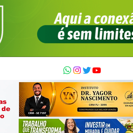
as
 de
ão