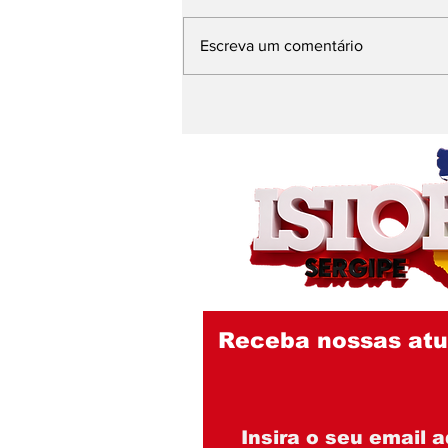
Escreva um comentário
Emília Corrêa e Débora
Leite se escudam em
nota do IGC, entidade
investigada pelo MPCE,
e seguem sem explicar
contrato de R$ 290
milhões no Nestor Piva
Receba nossas atu