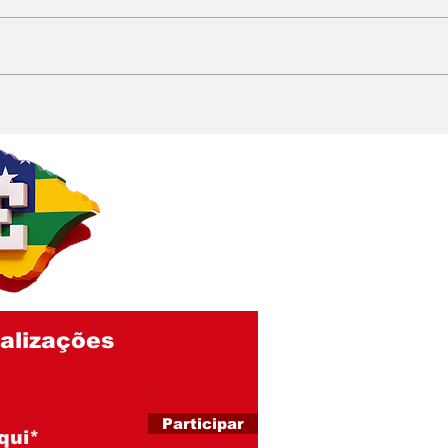
EMÍLIA CORRÊA
Del
PRECISA EXPLICAR
quer
QUASE R$ 1 BI EM
cor
GASTOS: Contrato de
no R
gestão hospitalar de R$
290 milhões envolve
entidade acusada de
fraude em licitações
alizações
Participar