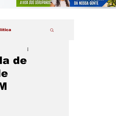
lítica
da de
de
AM