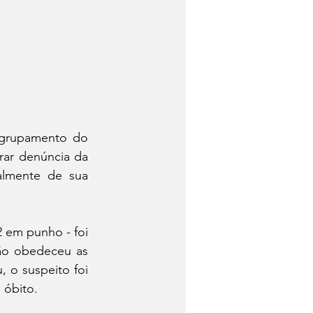
agrupamento do 
ar denúncia da 
almente de sua 
 em punho - foi 
o obedeceu as 
 o suspeito foi 
 óbito.