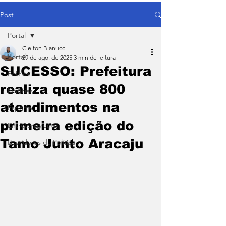
Post
Portal
Cleiton Bianucci
Portal
29 de ago. de 2025
3 min de leitura
SUCESSO: Prefeitura
Política
realiza quase 800
Notícias
atendimentos na
Esporte
primeira edição do
Entretenimento
Tamo Junto Aracaju
Bastidores da Política