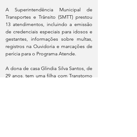
A Superintendência Municipal de 
Transportes e Trânsito (SMTT) prestou 
13 atendimentos, incluindo a emissão 
de credenciais especiais para idosos e 
gestantes, informações sobre multas, 
registros na Ouvidoria e marcações de 
perícia para o Programa Atende.
A dona de casa Glíndia Silva Santos, de 
29 anos, tem uma filha com Transtorno 
do Espectro Autista (TEA) e foi solicitar 
a credencial de estacionamento. “Há 
muito tempo eu precisava ter a 
carteirinha de estacionamento, mas não 
sabia como fazer. Quando eu soube 
que este serviço seria oferecido hoje 
aqui, eu vim logo fazer. Achei ótimo, 
porque agora não vou precisar me 