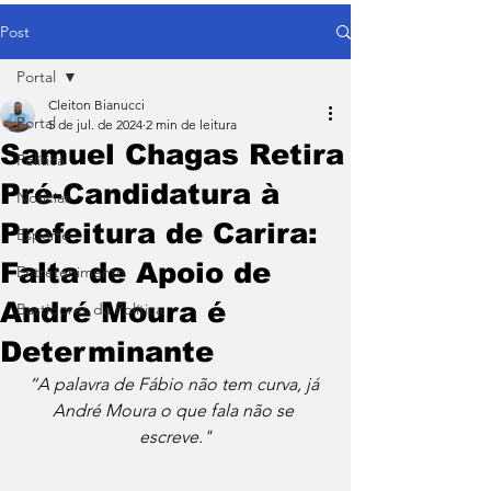
Post
Portal
Cleiton Bianucci
Portal
5 de jul. de 2024
2 min de leitura
Samuel Chagas Retira
Política
Pré-Candidatura à
Notícias
Prefeitura de Carira:
Esporte
Falta de Apoio de
Entretenimento
André Moura é
Bastidores da Política
Determinante
“A palavra de Fábio não tem curva, já 
André Moura o que fala não se 
escreve."