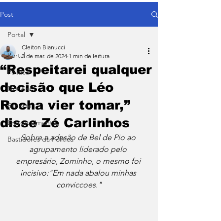
Post
Portal
Cleiton Bianucci
Portal
3 de mar. de 2024
1 min de leitura
“Respeitarei qualquer
Política
decisão que Léo
Notícias
Rocha vier tomar,”
Esporte
disse Zé Carlinhos
Entretenimento
Sobre a adesão de Bel de Pio ao 
Bastidores da Política
agrupamento liderado pelo 
empresário, Zominho, o mesmo foi 
incisivo:"Em nada abalou minhas 
conviccoes."