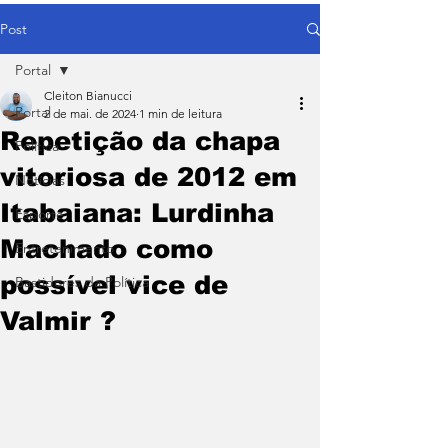
Post
Portal
Cleiton Bianucci
Portal
2 de mai. de 2024
1 min de leitura
Repetição da chapa
Política
vitoriosa de 2012 em
Notícias
Itabaiana: Lurdinha
Esporte
Machado como
Entretenimento
possível vice de
Bastidores da Política
Valmir ?