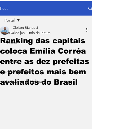
Post
Portal
Cleiton Bianucci
Portal
9 de jan.
2 min de leitura
Ranking das capitais
Política
coloca Emília Corrêa
Notícias
entre as dez prefeitas
Esporte
e prefeitos mais bem
Entretenimento
avaliados do Brasil
Bastidores da Política