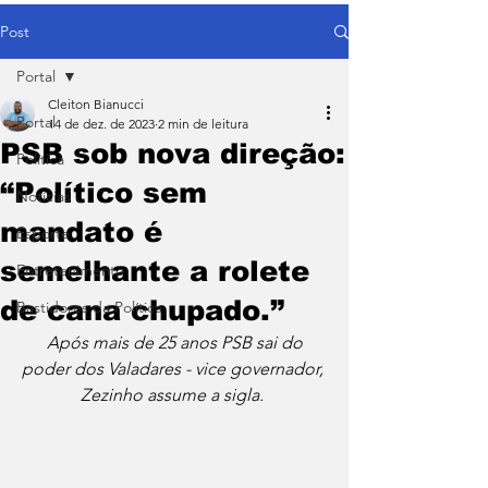
Post
Portal
Cleiton Bianucci
Portal
14 de dez. de 2023
2 min de leitura
PSB sob nova direção:
Política
“Político sem
Notícias
mandato é
Esporte
semelhante a rolete
Entretenimento
de cana chupado.”
Bastidores da Política
Após mais de 25 anos PSB sai do 
poder dos Valadares - vice governador, 
Zezinho assume a sigla. 