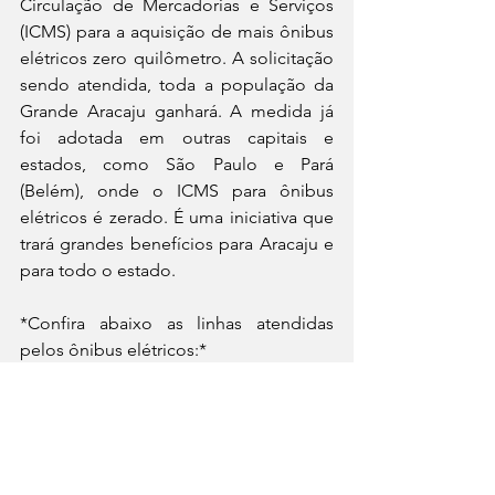
Circulação de Mercadorias e Serviços 
(ICMS) para a aquisição de mais ônibus 
elétricos zero quilômetro. A solicitação 
sendo atendida, toda a população da 
Grande Aracaju ganhará. A medida já 
foi adotada em outras capitais e 
estados, como São Paulo e Pará 
(Belém), onde o ICMS para ônibus 
elétricos é zerado. É uma iniciativa que 
trará grandes benefícios para Aracaju e 
para todo o estado.
*Confira abaixo as linhas atendidas 
pelos ônibus elétricos:*
004 Santa Maria / Mercado
005 Maracaju / DIA
008 Porto Sul / B Industrial
051 Atalaia/ Centro 