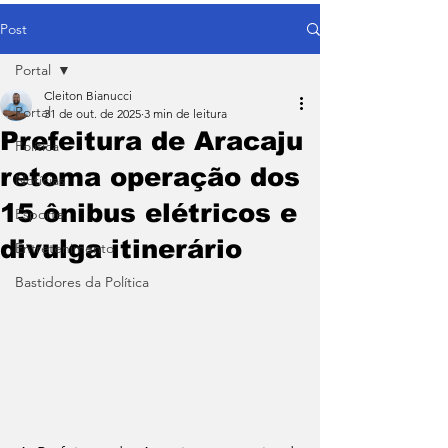
Post
Portal
Cleiton Bianucci
Portal
31 de out. de 2025
3 min de leitura
Prefeitura de Aracaju
Política
retoma operação dos
Notícias
15 ônibus elétricos e
Esporte
divulga itinerário
Entretenimento
Bastidores da Política