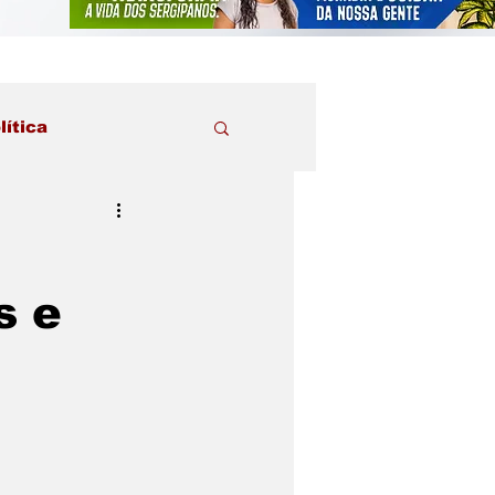
lítica
s e