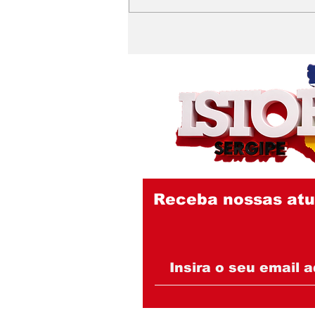
Banho de cachoeira e
mensagem nas redes
alimentam
especulações sobre a
sucessão política em
São Domingos
Receba nossas atu