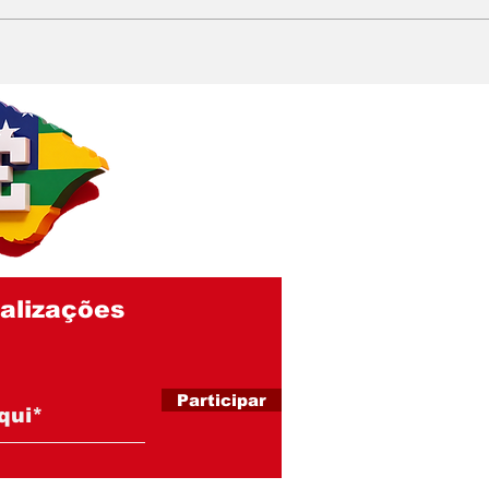
Irmão de Zominho
Jar
declara apoio a
par
Carlinhos de Brejo e
con
aumenta especulações
que
sobre futuro político do
de 
empresário
alizações
Participar