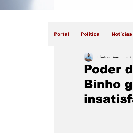
Portal
Política
Notícias
Cleiton Bianucci
16
Poder d
Binho 
insatis