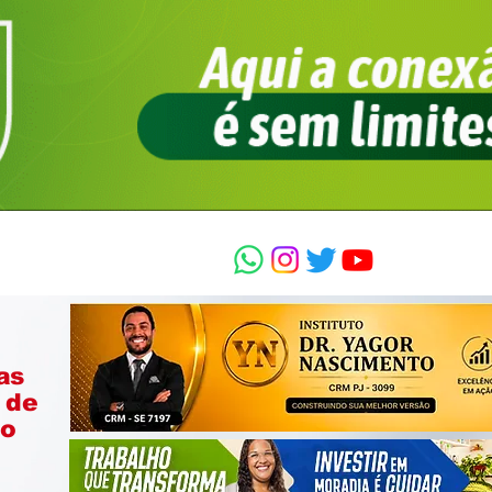
as
 de
ão