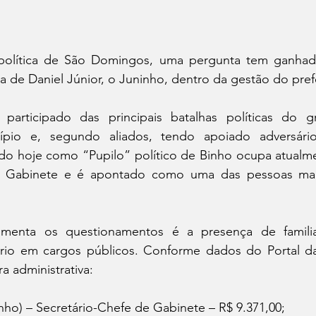
política de São Domingos, uma pergunta tem ganhado
a de Daniel Júnior, o Juninho, dentro da gestão do pref
articipado das principais batalhas políticas do g
ípio e, segundo aliados, tendo apoiado adversário
ido hoje como “Pupilo” político de Binho ocupa atualme
e Gabinete e é apontado como uma das pessoas mais 
imenta os questionamentos é a presença de familia
rio em cargos públicos. Conforme dados do Portal da 
a administrativa:
inho) – Secretário-Chefe de Gabinete – R$ 9.371,00;