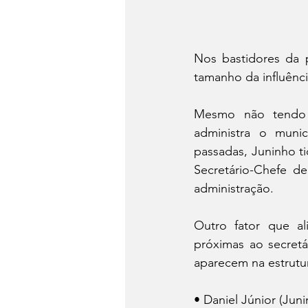
Nos bastidores da 
tamanho da influênci
Mesmo não tendo p
administra o munic
passadas, Juninho t
Secretário-Chefe d
administração.
Outro fator que al
próximas ao secretá
aparecem na estrutur
• Daniel Júnior (Jun