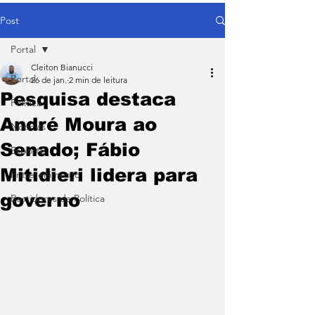
Post
Portal
Cleiton Bianucci
Portal
26 de jan.
2 min de leitura
Pesquisa destaca
Política
André Moura ao
Notícias
Senado; Fábio
Esporte
Mitidieri lidera para
Entretenimento
governo
Bastidores da Política