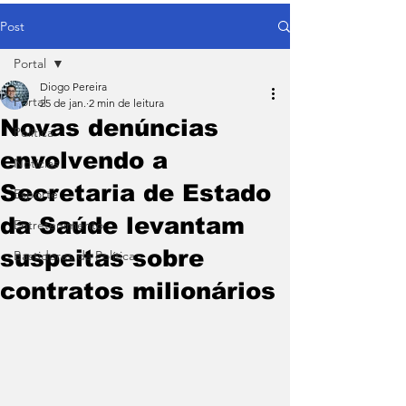
Post
Portal
Diogo Pereira
Portal
25 de jan.
2 min de leitura
Novas denúncias
Política
envolvendo a
Notícias
Secretaria de Estado
Esporte
da Saúde levantam
Entretenimento
suspeitas sobre
Bastidores da Política
contratos milionários