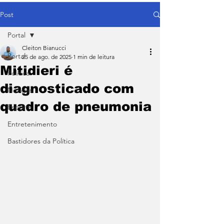
Post
Portal
Cleiton Bianucci
Portal
25 de ago. de 2025
1 min de leitura
Mitidieri é
Política
diagnosticado com
Notícias
quadro de pneumonia
Esporte
Entretenimento
Bastidores da Política