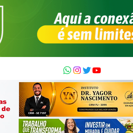
as
 de
ão