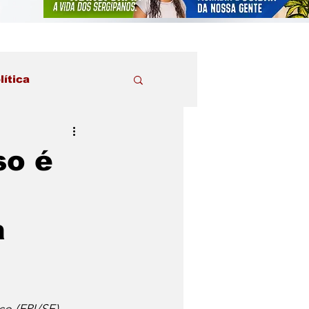
lítica
so é
a