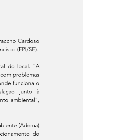
raccho Cardoso 
ncisco (FPI/SE).
al do local. “A 
 com problemas 
onde funciona o 
lação junto à 
nto ambiental”, 
biente (Adema) 
ncionamento do 