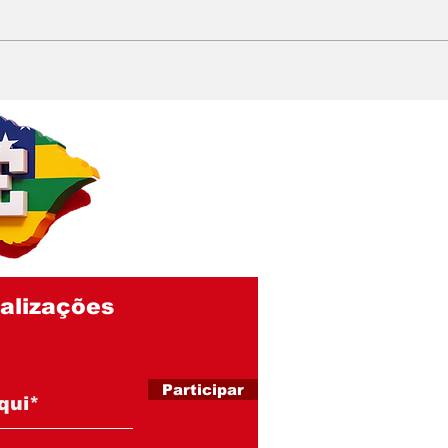
EMÍLIA CORRÊA
Del
PRECISA EXPLICAR
quer
QUASE R$ 1 BI EM
cor
GASTOS: Contrato de
no R
gestão hospitalar de R$
290 milhões envolve
entidade acusada de
fraude em licitações
alizações
Participar