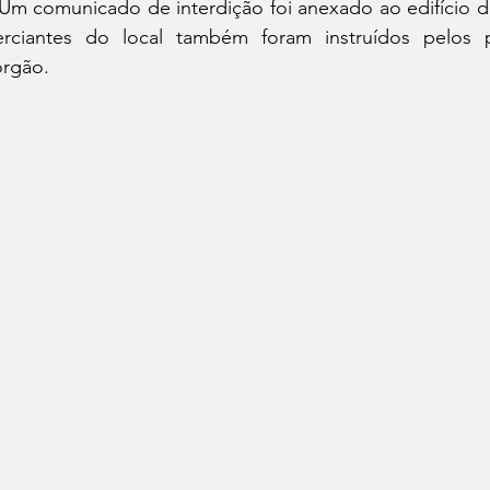
“Um comunicado de interdição foi anexado ao edifício d
erciantes do local também foram instruídos pelos pr
órgão.