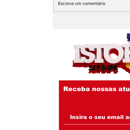
Escreva um comentário
Emília Corrêa e Débora
Leite se escudam em
nota do IGC, entidade
investigada pelo MPCE,
e seguem sem explicar
contrato de R$ 290
milhões no Nestor Piva
Receba nossas atu