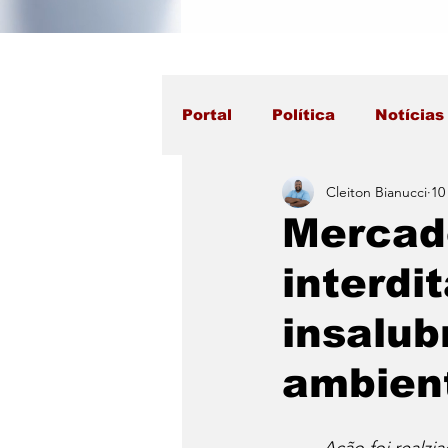
Portal
Política
Notícias
Cleiton Bianucci
10
Mercad
interdi
insalub
ambien