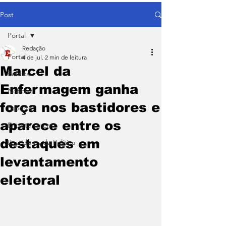
Post
Portal
Redação
Portal
4 de jul.
2 min de leitura
Marcel da
Política
Enfermagem ganha
Notícias
força nos bastidores e
Esporte
aparece entre os
Entretenimento
destaques em
Bastidores da Política
levantamento
eleitoral