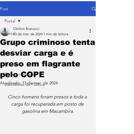
Post
Portal
Cleiton Bianucci
Portal
13 de mar. de 2024
1 min de leitura
Grupo criminoso tenta
Política
desviar carga e é
Notícias
preso em flagrante
Esporte
pelo COPE
Entretenimento
Atualizado:
13 de mar. de 2024
Bastidores da Política
Cinco homens foram presos e toda a 
carga foi recuperada em posto de 
gasolina em Macambira.