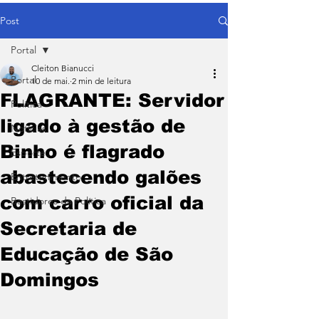
Post
Portal
Cleiton Bianucci
Portal
10 de mai.
2 min de leitura
FLAGRANTE: Servidor
Política
ligado à gestão de
Notícias
Binho é flagrado
Esporte
abastecendo galões
Entretenimento
com carro oficial da
Bastidores da Política
Secretaria de
Educação de São
Domingos