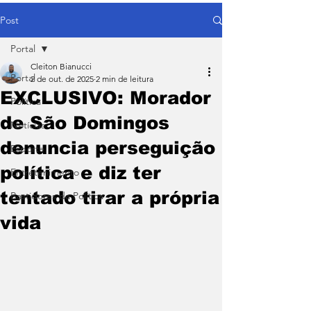
Post
Portal
Cleiton Bianucci
Portal
2 de out. de 2025
2 min de leitura
EXCLUSIVO: Morador
Política
de São Domingos
Notícias
denuncia perseguição
Esporte
política e diz ter
Entretenimento
tentado tirar a própria
Bastidores da Política
vida