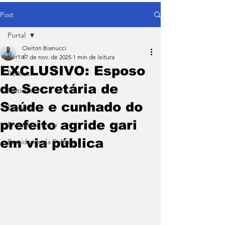
Post
Portal
Cleiton Bianucci
Portal
17 de nov. de 2025
1 min de leitura
EXCLUSIVO: Esposo
Política
de Secretária de
Notícias
Saúde e cunhado do
Esporte
prefeito agride gari
Entretenimento
em via pública
Bastidores da Política