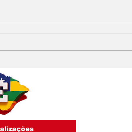
Irmão de Zominho
Jar
declara apoio a
par
Carlinhos de Brejo e
con
aumenta especulações
que
sobre futuro político do
de 
empresário
alizações