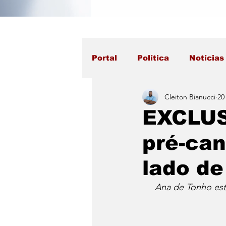
Portal
Política
Notícias
Cleiton Bianucci
20
EXCLUS
pré-can
lado d
Ana de Tonho es