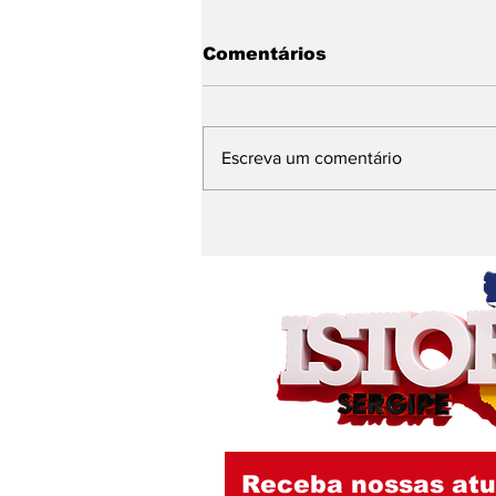
Comentários
Escreva um comentário
Banho de cachoeira e
mensagem nas redes
alimentam
especulações sobre a
sucessão política em
São Domingos
Receba nossas atu