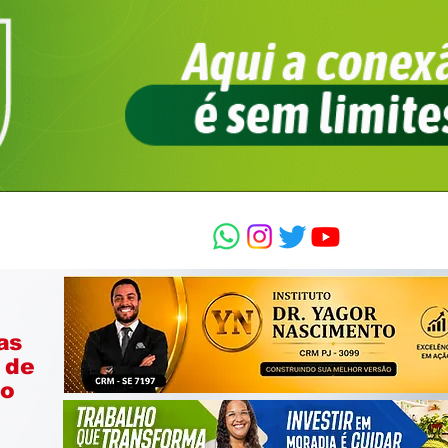
as
 de
ão