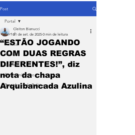
Post
Portal
Cleiton Bianucci
Portal
21 de set. de 2025
0 min de leitura
“ESTÃO JOGANDO
Política
COM DUAS REGRAS
Notícias
DIFERENTES!”, diz
Esporte
nota da chapa
Entretenimento
Arquibancada Azulina
Bastidores da Política