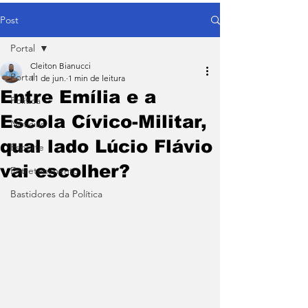
Post
Portal
Cleiton Bianucci
Portal
11 de jun.
1 min de leitura
Entre Emília e a
Política
Escola Cívico-Militar,
Notícias
qual lado Lúcio Flávio
Esporte
vai escolher?
Entretenimento
Bastidores da Política