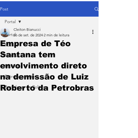
Post
Portal
Cleiton Bianucci
Portal
26 de set. de 2024
2 min de leitura
Empresa de Téo
Política
Santana tem
Notícias
envolvimento direto
Esporte
na demissão de Luiz
Entretenimento
Roberto da Petrobras
Bastidores da Política