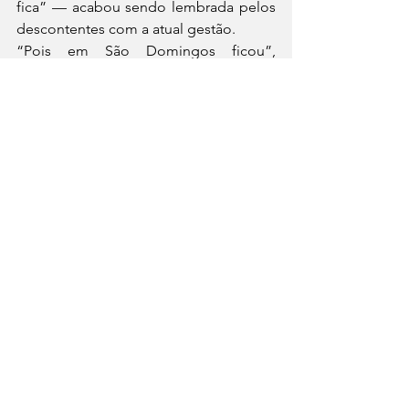
fica” — acabou sendo lembrada pelos 
descontentes com a atual gestão.
“Pois em São Domingos ficou”, 
ironizou um militante ao sair da 
reunião, resumindo o clima de 
frustração, desunião e descrédito que 
tomou conta dos “Gatos Pingados”.
Bastidores da Política
Ver tudo
Posts recentes