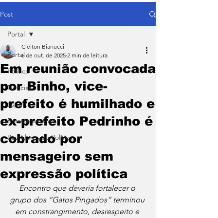
Post
Portal
Cleiton Bianucci
Portal
6 de out. de 2025
2 min de leitura
Em reunião convocada
Política
por Binho, vice-
Notícias
prefeito é humilhado e
Esporte
ex-prefeito Pedrinho é
Entretenimento
cobrado por
Bastidores da Política
mensageiro sem
expressão política
Encontro que deveria fortalecer o 
grupo dos “Gatos Pingados” terminou 
em constrangimento, desrespeito e 