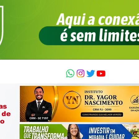
as
 de
ão