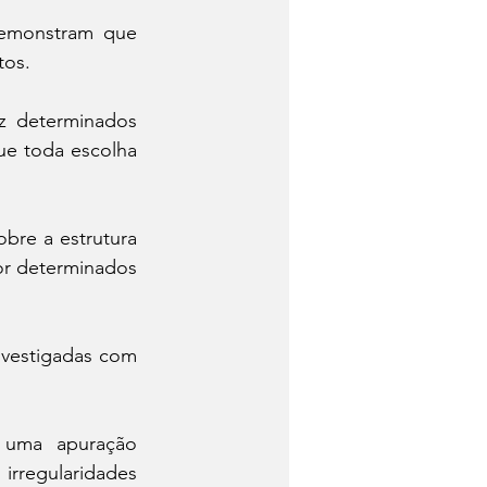
demonstram que 
tos.
z determinados 
e toda escolha 
re a estrutura 
or determinados 
vestigadas com 
 uma apuração 
rregularidades 