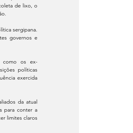
leta de lixo, o 
ão.
ica sergipana. 
tes governos e 
as como os ex-
ões políticas 
uência exercida 
liados da atual 
 para conter a 
 limites claros 