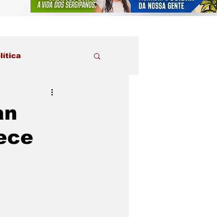
lítica
an
ece