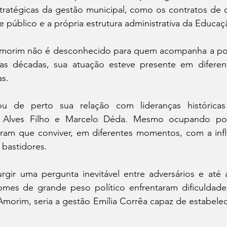
tratégicas da gestão municipal, como os contratos de co
e público e a própria estrutura administrativa da Educaç
orim não é desconhecido para quem acompanha a polít
as décadas, sua atuação esteve presente em diferen
as.
u de perto sua relação com lideranças históric
 Alves Filho e Marcelo Déda. Mesmo ocupando posiç
veram que conviver, em diferentes momentos, com a infl
 bastidores.
urgir uma pergunta inevitável entre adversários e até a
omes de grande peso político enfrentaram dificuldades
Amorim, seria a gestão Emília Corrêa capaz de estabelecer