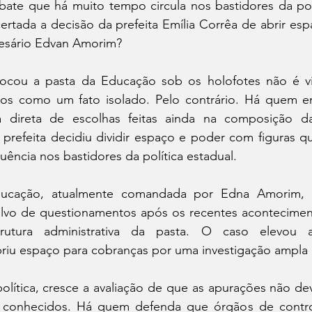
te que há muito tempo circula nos bastidores da polít
ertada a decisão da prefeita Emília Corrêa de abrir esp
resário Edvan Amorim?
ocou a pasta da Educação sob os holofotes não é vi
cos como um fato isolado. Pelo contrário. Há quem e
direta de escolhas feitas ainda na composição da 
 prefeita decidiu dividir espaço e poder com figuras q
fluência nos bastidores da política estadual.
ducação, atualmente comandada por Edna Amorim, 
lvo de questionamentos após os recentes acontecimen
trutura administrativa da pasta. O caso elevou 
briu espaço para cobranças por uma investigação ampla 
lítica, cresce a avaliação de que as apurações não deve
á conhecidos. Há quem defenda que órgãos de contro