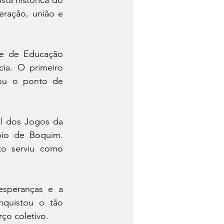
a histórica do 
ração, união e 
te de Educação 
ia. O primeiro 
ou o ponto de 
l dos Jogos da 
pio de Boquim. 
o serviu como 
speranças e a 
quistou o tão 
ço coletivo.