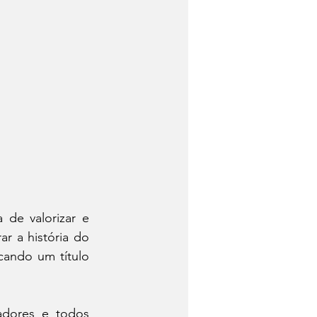
de valorizar e 
r a história do 
cando um título 
.
dores e todos 