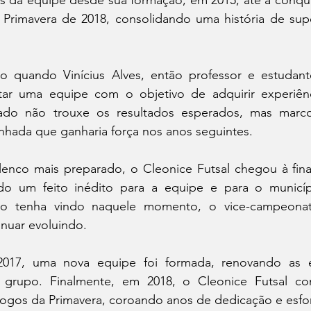
da equipe desde sua formação, em 2015, até a conquist
 Primavera de 2018, consolidando uma história de supe
io quando Vinícius Alves, então professor e estudan
tar uma equipe com o objetivo de adquirir experiênc
ado não trouxe os resultados esperados, mas marc
nhada que ganharia força nos anos seguintes.
nco mais preparado, o Cleonice Futsal chegou à fina
ndo um feito inédito para a equipe e para o municí
ão tenha vindo naquele momento, o vice-campeonat
inuar evoluindo.
2017, uma nova equipe foi formada, renovando as e
 grupo. Finalmente, em 2018, o Cleonice Futsal con
Jogos da Primavera, coroando anos de dedicação e esfor