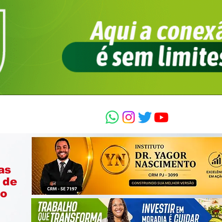
as
 de
ão