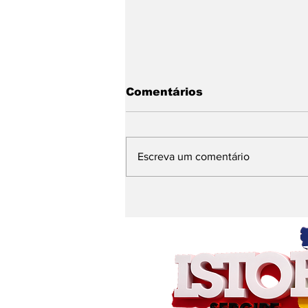
Comentários
Escreva um comentário
Advogado sergipano Dr.
Rafael Martins será
destaque no BIS SIGMA
South America 2026 em
São Paulo