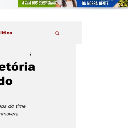
lítica
etória
do
ada do time 
rimavera