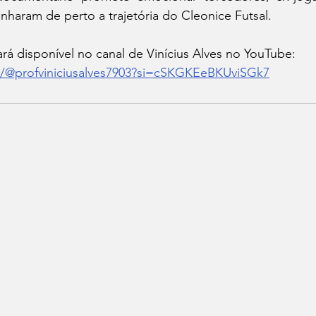
haram de perto a trajetória do Cleonice Futsal.
á disponível no canal de Vinícius Alves no YouTube: 
m/@profviniciusalves7903?si=cSKGKEeBKUviSGk7