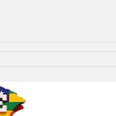
“Sharks & Cia”: Aracaju
Sil
sedia a maior exposição
nov
de tubarões do país
Cal
com acesso gratuito
sup
Oha