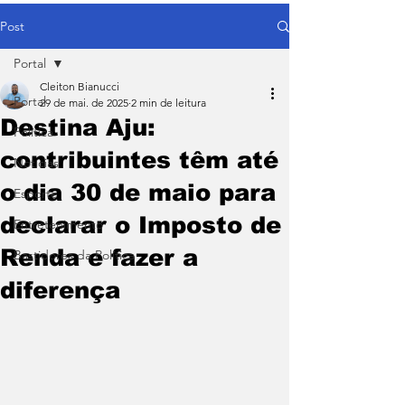
Post
Portal
Cleiton Bianucci
Portal
29 de mai. de 2025
2 min de leitura
Destina Aju:
Política
contribuintes têm até
Notícias
o dia 30 de maio para
Esporte
declarar o Imposto de
Entretenimento
Renda e fazer a
Bastidores da Política
diferença