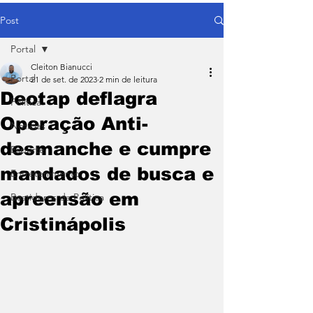
Post
Portal
Cleiton Bianucci
Portal
21 de set. de 2023
2 min de leitura
Deotap deflagra
Política
Operação Anti-
Notícias
desmanche e cumpre
Esporte
mandados de busca e
Entretenimento
apreensão em
Bastidores da Política
Cristinápolis