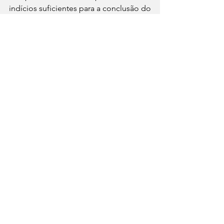
indícios suficientes para a conclusão do 
inquérito policial e responsabilização 
criminal de gestores públicos de 
Cristinápolis responsáveis pelos crimes 
de fraude em licitação, associação 
criminosa e peculato. 
A operação está em andamento e mais 
informações serão repassadas com a 
conclusão dos trabalhos durante o dia.
Com informações: SSP-SE e FaxAju
Notícias
Ver tudo
Posts recentes