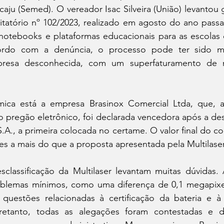
ju (Semed). O vereador Isac Silveira (União) levantou g
citatório nº 102/2023, realizado em agosto do ano pass
notebooks e plataformas educacionais para as escolas d
ordo com a denúncia, o processo pode ter sido ma
presa desconhecida, com um superfaturamento de 
ica está a empresa Brasinox Comercial Ltda, que, a
pregão eletrônico, foi declarada vencedora após a desc
 S.A., a primeira colocada no certame. O valor final do co
es a mais do que a proposta apresentada pela Multilaser
sclassificação da Multilaser levantam muitas dúvidas.
oblemas mínimos, como uma diferença de 0,1 megapixe
questões relacionadas à certificação da bateria e à
etanto, todas as alegações foram contestadas e de