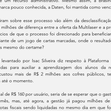
de um recurso administrativo. Mesmo assim, a Brasin
arca pouco conhecida, a Daten, foi mantida como venc
ram sobre esse processo vão além da desclassificação 
milhões de diferença entre a oferta da Multilaser e a pro
ícios de que o processo foi direcionado para beneficia
ante de um jogo de cartas marcadas, onde o resultado d
tes mesmo do certame?
levantado por Isac Silveira diz respeito à Plataforma 
das para auxiliar a aprendizagem dos alunos da re
 custou mais de R$ 2 milhões aos cofres públicos, t
s até o momento.
de R$ 160 por usuário, seria de se esperar que o gasto
mês, mas, até agora, a gestão já pagou milhões de 
otas fiscais sendo liquidadas no mesmo dia em que for