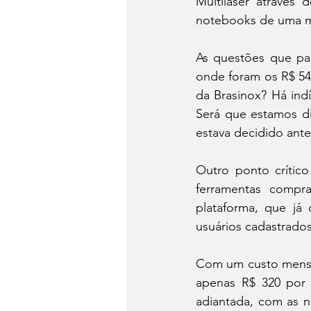
Multilaser através 
notebooks de uma m
As questões que pai
onde foram os R$ 54 
da Brasinox? Há ind
Será que estamos di
estava decidido an
Outro ponto crítico 
ferramentas compra
plataforma, que já
usuários cadastrado
Com um custo mensal 
apenas R$ 320 por 
adiantada, com as n