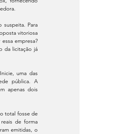
ox, fornecendo 
edora.
suspeita. Para 
posta vitoriosa 
r essa empresa? 
a licitação já 
Inicie, uma das 
de pública. A 
em apenas dois 
 total fosse de 
reais de forma 
am emitidas, o 