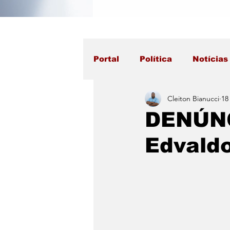
Portal
Política
Notícias
Cleiton Bianucci
18
DENÚNC
Edvaldo