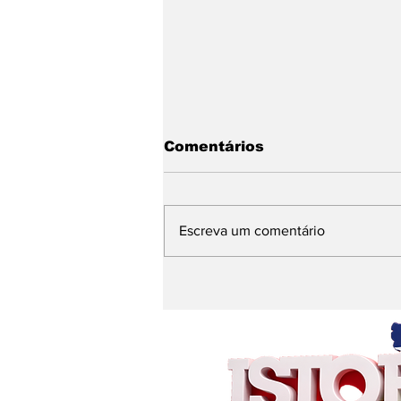
Comentários
Escreva um comentário
Banho de cachoeira e
mensagem nas redes
alimentam
especulações sobre a
sucessão política em
São Domingos