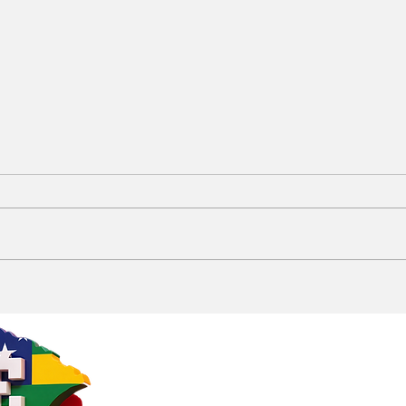
Irmão de Zominho
Jar
declara apoio a
par
Carlinhos de Brejo e
con
aumenta especulações
que
sobre futuro político do
de 
empresário