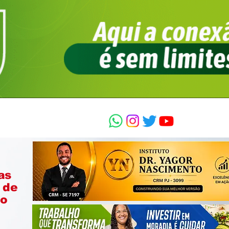
as
 de
ão