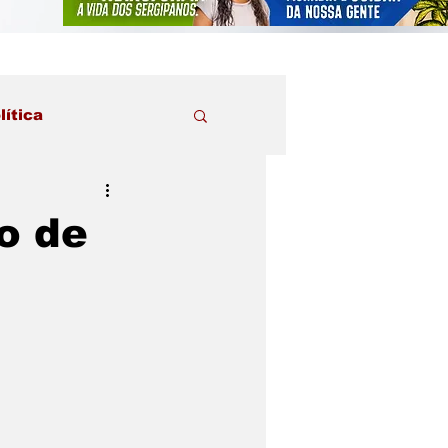
lítica
o de