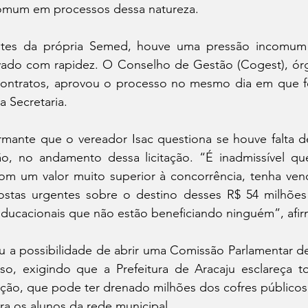
comum em processos dessa natureza.
tes da própria Semed, houve uma pressão incomum 
vado com rapidez. O Conselho de Gestão (Cogest), órg
s contratos, aprovou o processo no mesmo dia em que f
a Secretaria.
rmante que o vereador Isac questiona se houve falta de
, no andamento dessa licitação. “É inadmissível qu
m um valor muito superior à concorrência, tenha venc
ostas urgentes sobre o destino desses R$ 54 milhões
educacionais que não estão beneficiando ninguém”, afir
u a possibilidade de abrir uma Comissão Parlamentar de 
aso, exigindo que a Prefeitura de Aracaju esclareça t
ação, que pode ter drenado milhões dos cofres públicos
a os alunos da rede municipal.