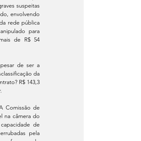
raves suspeitas 
ado, envolvendo 
a rede pública 
nipulado para 
mais de R$ 54 
pesar de ser a 
lassificação da 
ntrato? R$ 143,3 
.
 A Comissão de 
l na câmera do 
 capacidade de 
rrubadas pela 