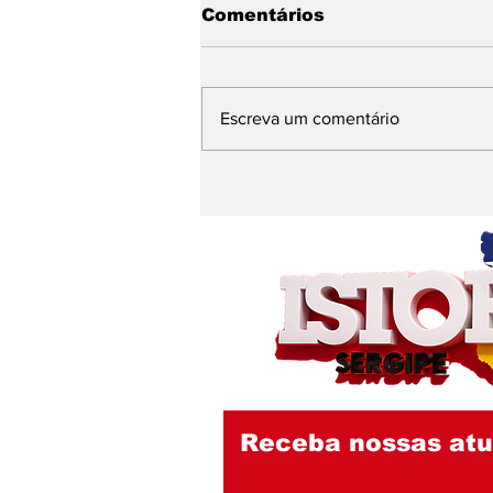
Comentários
Escreva um comentário
Emília Corrêa e Débora
Leite se escudam em
nota do IGC, entidade
investigada pelo MPCE,
e seguem sem explicar
contrato de R$ 290
milhões no Nestor Piva
Receba nossas atu