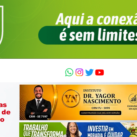
as
 de
ão