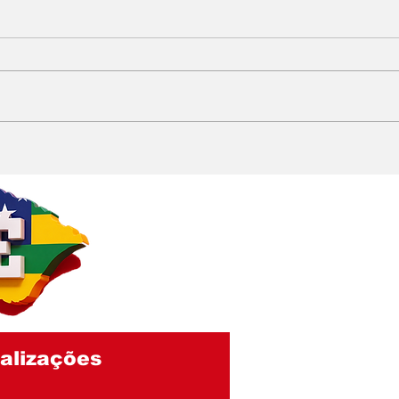
EMÍLIA CORRÊA
Del
PRECISA EXPLICAR
quer
QUASE R$ 1 BI EM
cor
GASTOS: Contrato de
no R
gestão hospitalar de R$
290 milhões envolve
entidade acusada de
fraude em licitações
alizações