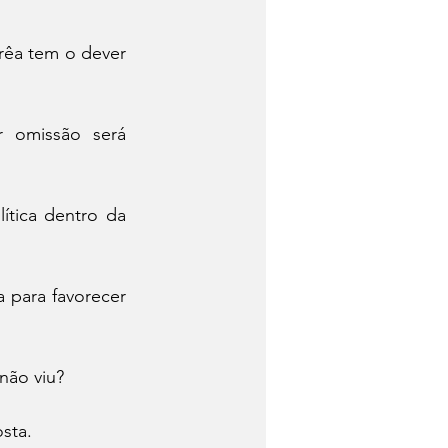
rêa tem o dever 
r omissão será 
ítica dentro da 
 para favorecer 
 não viu?
sta.