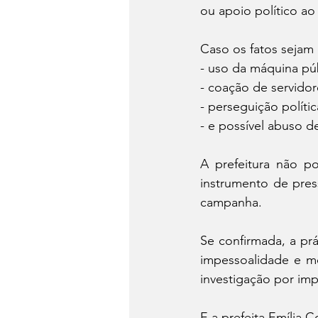
ou apoio político ao
Caso os fatos sejam
- uso da máquina públ
- coação de servidor
- perseguição polític
- e possível abuso d
A prefeitura não po
instrumento de press
campanha.
Se confirmada, a prá
impessoalidade e mo
investigação por imp
E a prefeita Emília C