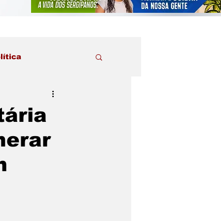
lítica
tária
nerar
m