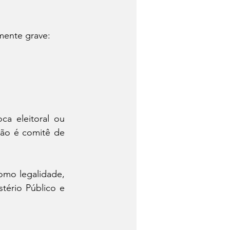
mente grave:
a eleitoral ou 
não é comitê de 
omo legalidade, 
ério Público e 