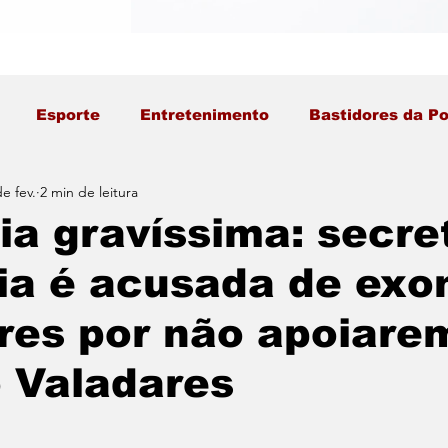
Esporte
Entretenimento
Bastidores da Po
de fev.
2 min de leitura
a gravíssima: secre
ia é acusada de exo
res por não apoiare
 Valadares