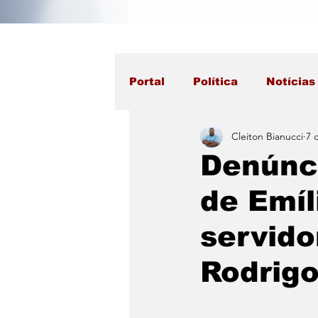
Portal
Política
Notícias
Cleiton Bianucci
7 
Denúnci
de Emíl
servido
Rodrigo