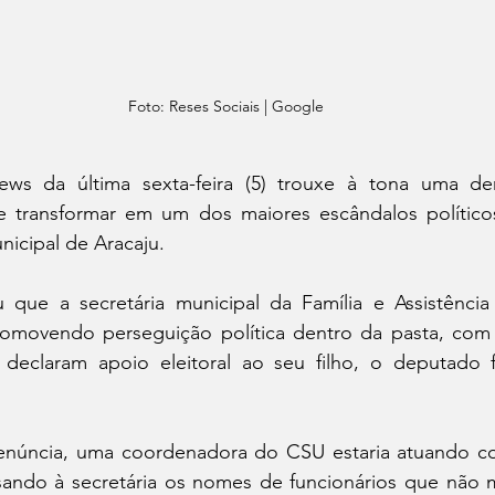
Foto: Reses Sociais | Google
ws da última sexta-feira (5) trouxe à tona uma den
 transformar em um dos maiores escândalos políticos 
icipal de Aracaju.
 que a secretária municipal da Família e Assistência 
promovendo perseguição política dentro da pasta, com
declaram apoio eleitoral ao seu filho, o deputado f
núncia, uma coordenadora do CSU estaria atuando co
sando à secretária os nomes de funcionários que não m