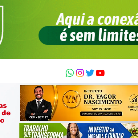
as
 de
ão