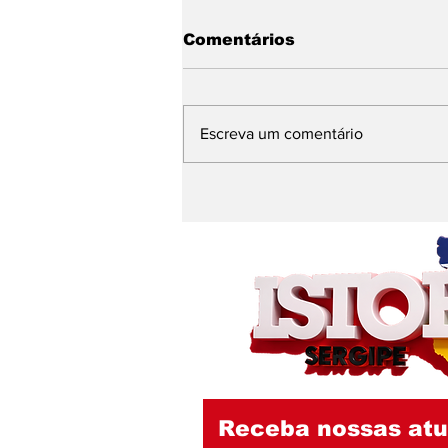
Comentários
Escreva um comentário
Banho de cachoeira e
mensagem nas redes
alimentam
especulações sobre a
sucessão política em
São Domingos
Receba nossas atu