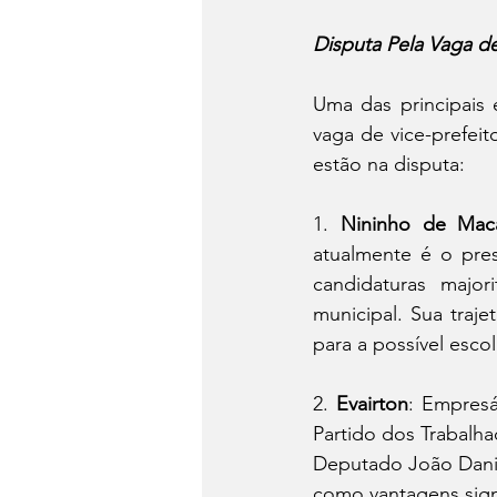
Disputa Pela Vaga de
Uma das principais 
vaga de vice-prefei
estão na disputa:
1. 
Nininho de Mac
atualmente é o pres
candidaturas major
municipal. Sua traje
para a possível escol
2. 
Evairton
: Empresá
Partido dos Trabalha
Deputado João Daniel
como vantagens sign