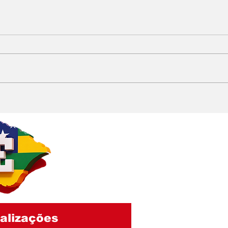
Irmão de Zominho
Jar
declara apoio a
par
Carlinhos de Brejo e
con
aumenta especulações
que
sobre futuro político do
de 
empresário
alizações