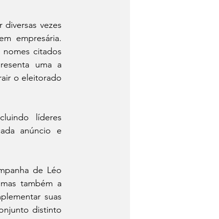
 diversas vezes 
em empresária. 
 nomes citados 
resenta uma a 
air o eleitorado 
uindo líderes 
cada anúncio e 
ampanha de Léo 
, mas também a 
plementar suas 
junto distinto 