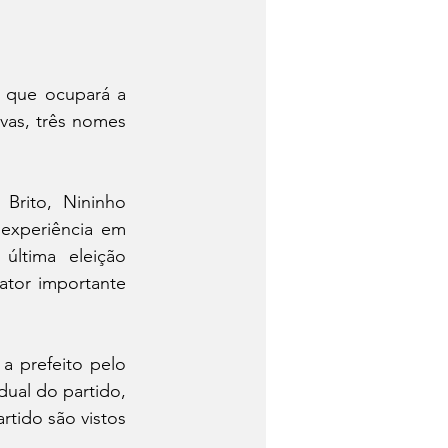
 que ocupará a 
as, três nomes 
rito, Nininho 
experiência em 
última eleição 
ator importante 
a prefeito pelo 
ual do partido, 
tido são vistos 