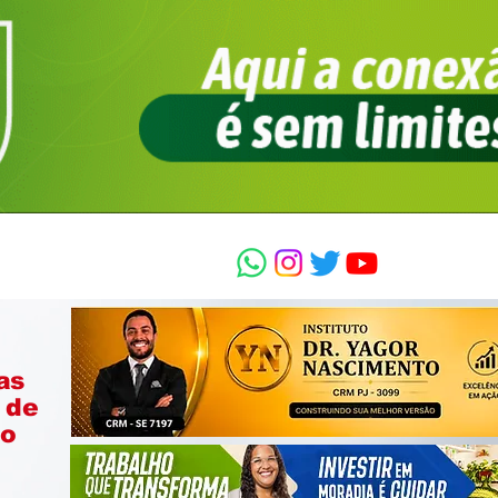
as
 de
ão