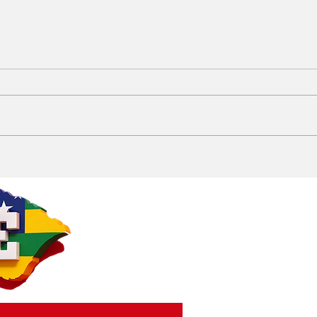
Briga generalizada
Flu
marca fim de jogo entre
San
Itabaiana e Maringá;
acr
árbitro relata nove
ree
expulsões na súmula
Gan
Mar