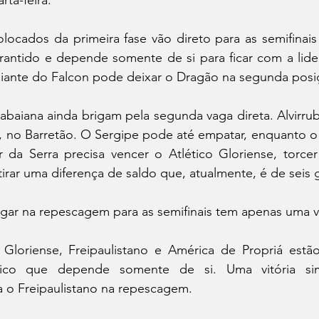
locados da primeira fase vão direto para as semifinais
arantido e depende somente de si para ficar com a lide
iante do Falcon pode deixar o Dragão na segunda posi
tabaiana ainda brigam pela segunda vaga direta. Alvirrubr
, no Barretão. O Sergipe pode até empatar, enquanto o 
or da Serra precisa vencer o Atlético Gloriense, torce
tirar uma diferença de saldo que, atualmente, é de seis 
o Gloriense, Freipaulistano e América de Propriá estão
ico que depende somente de si. Uma vitória sim
a o Freipaulistano na repescagem.