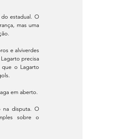
 do estadual. O 
rança, mas uma 
ção.
os e alviverdes 
Lagarto precisa 
r que o Lagarto 
gols.
Já a busca por um lugar na repescagem para as semifinais tem apenas uma vaga em aberto. 
 na disputa. O 
ples sobre o 