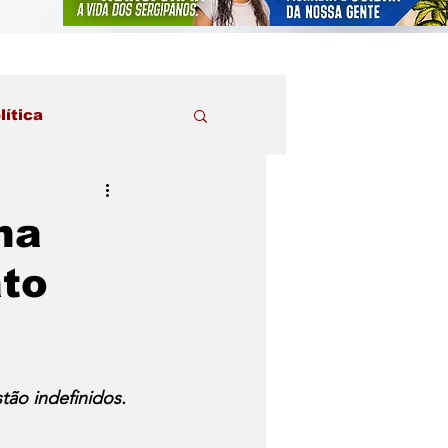
lítica
na
to
tão indefinidos.