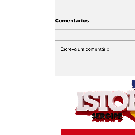
Comentários
Escreva um comentário
OPINIÃO — Itabaiana
acerta no reforço e erra
no marketing ao
anunciar contratação
de Luan Silva