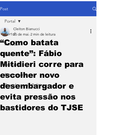
Post
Portal
Cleiton Bianucci
Portal
25 de mai.
2 min de leitura
“Como batata
Política
quente”: Fábio
Notícias
Mitidieri corre para
Esporte
escolher novo
Entretenimento
desembargador e
Bastidores da Política
evita pressão nos
bastidores do TJSE