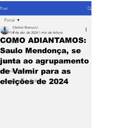
Post
Portal
Cleiton Bianucci
Portal
1 de abr. de 2024
1 min de leitura
COMO ADIANTAMOS:
Política
Saulo Mendonça, se
Notícias
junta ao agrupamento
Esporte
de Valmir para as
Entretenimento
eleições de 2024
Bastidores da Política