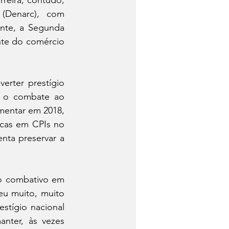
Denarc), com 
nte, a Segunda 
nte do comércio 
ter prestígio 
” o combate ao 
entar em 2018, 
icas em CPIs no 
nta preservar a 
o combativo em 
u muito, muito 
tígio nacional 
nter, às vezes 