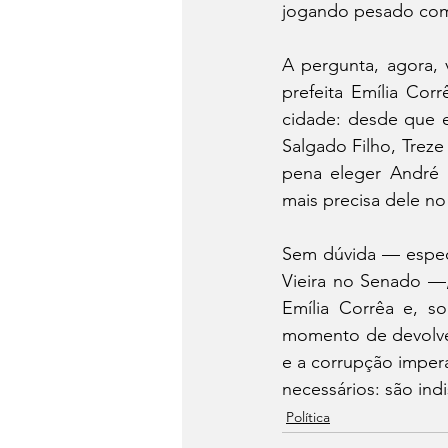
jogando pesado com
A pergunta, agora, v
prefeita Emília Co
cidade: desde que e
Salgado Filho, Trez
pena eleger André 
mais precisa dele no
Sem dúvida — especi
Vieira no Senado —,
Emília Corrêa e, so
momento de devolver
e a corrupção imper
necessários: são ind
Política