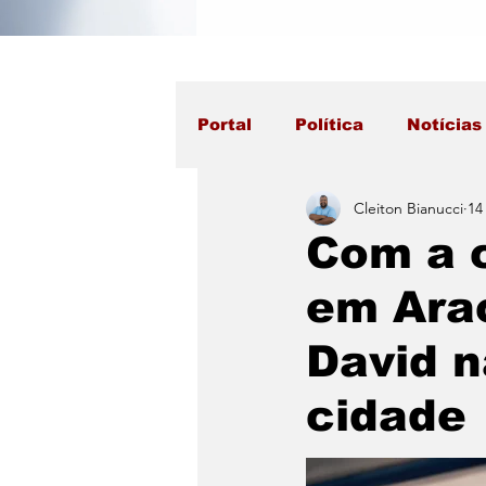
Portal
Política
Notícias
Cleiton Bianucci
14
Com a c
em Arac
David 
cidade