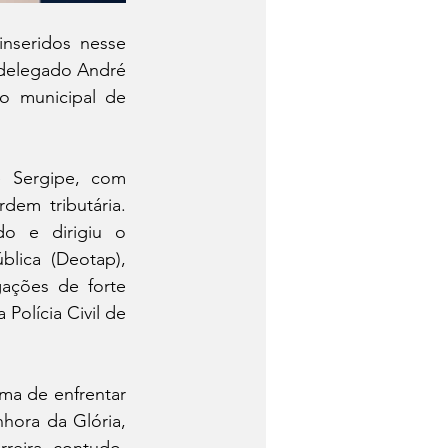
seridos nesse 
 delegado André 
o municipal de 
 Sergipe, com 
em tributária. 
o e dirigiu o 
lica (Deotap), 
ações de forte 
Polícia Civil de 
ma de enfrentar 
ora da Glória, 
rreira, contudo, 