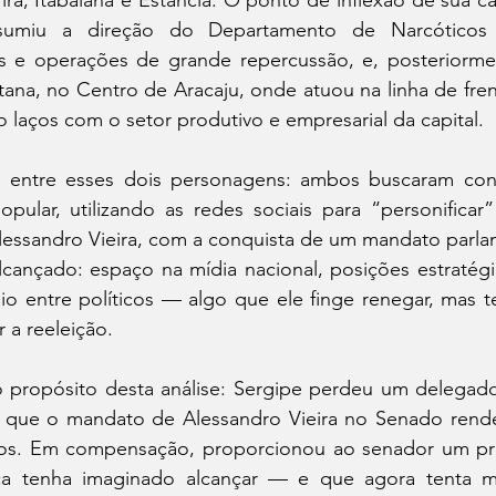
umiu a direção do Departamento de Narcóticos (
s e operações de grande repercussão, e, posteriorme
tana, no Centro de Aracaju, onde atuou na linha de fre
o laços com o setor produtivo e empresarial da capital.
ntre esses dois personagens: ambos buscaram conver
pular, utilizando as redes sociais para “personificar
lessandro Vieira, com a conquista de um mandato parlam
alcançado: espaço na mídia nacional, posições estratég
o entre políticos — algo que ele finge renegar, mas te
 a reeleição.
o propósito desta análise: Sergipe perdeu um delegad
 que o mandato de Alessandro Vieira no Senado rende
os. Em compensação, proporcionou ao senador um pres
ca tenha imaginado alcançar — e que agora tenta ma