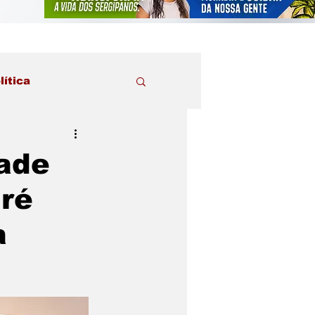
lítica
dade
ré
a