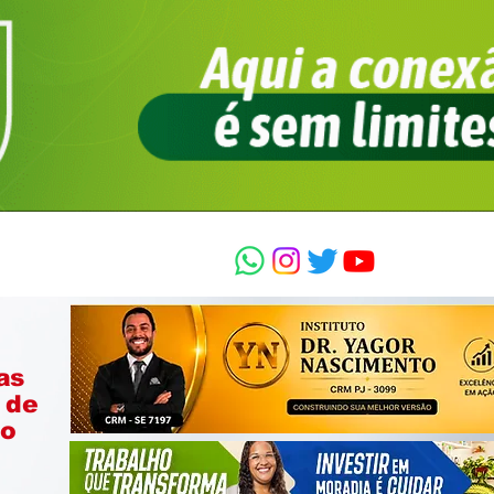
as
 de
ão