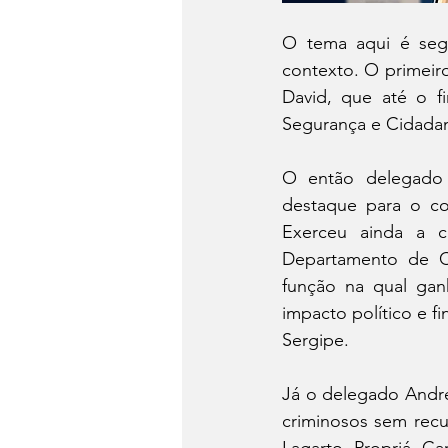
O tema aqui é segu
contexto. O primeir
David, que até o f
Segurança e Cidadani
O então delegado 
destaque para o co
Exerceu ainda a ch
Departamento de Cr
função na qual ganh
impacto político e fi
Sergipe.
Já o delegado André 
criminosos sem recu
Lagarto, Propriá, Car