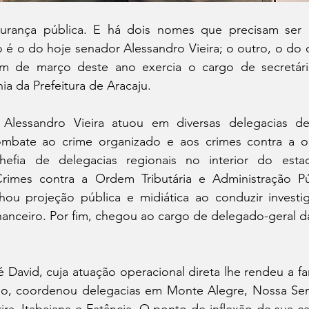
rança pública. E há dois nomes que precisam ser in
o é o do hoje senador Alessandro Vieira; o outro, o do
im de março deste ano exercia o cargo de secretári
a da Prefeitura de Aracaju.
Alessandro Vieira atuou em diversas delegacias de
mbate ao crime organizado e aos crimes contra a ord
efia de delegacias regionais no interior do estad
imes contra a Ordem Tributária e Administração Púb
ou projeção pública e midiática ao conduzir investig
nanceiro. Por fim, chegou ao cargo de delegado-geral da 
David, cuja atuação operacional direta lhe rendeu a fa
o, coordenou delegacias em Monte Alegre, Nossa Senh
ira, Itabaiana e Estância. O ponto de inflexão de sua ca