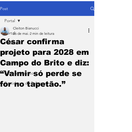
Post
Portal
Cleiton Bianucci
Portal
26 de mai.
2 min de leitura
César confirma
Política
projeto para 2028 em
Notícias
Campo do Brito e diz:
Esporte
“Valmir só perde se
Entretenimento
for no tapetão.”
Bastidores da Política