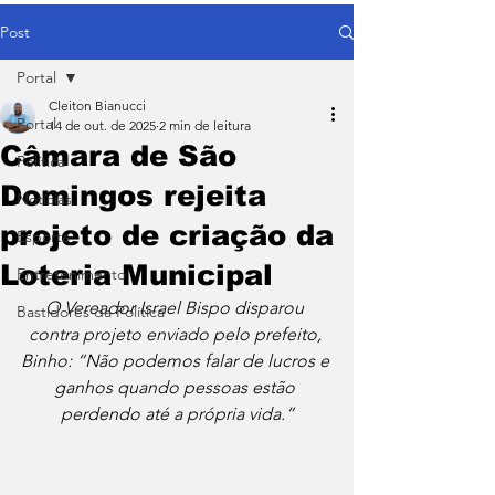
Post
Portal
Cleiton Bianucci
Portal
14 de out. de 2025
2 min de leitura
Câmara de São
Política
Domingos rejeita
Notícias
projeto de criação da
Esporte
Loteria Municipal
Entretenimento
O Vereador Israel Bispo disparou 
Bastidores da Política
contra projeto enviado pelo prefeito, 
Binho: “Não podemos falar de lucros e 
ganhos quando pessoas estão 
perdendo até a própria vida.”