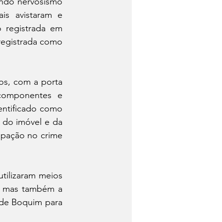
ndo nervosismo 
is avistaram e 
registrada em 
egistrada como 
s, com a porta 
componentes e 
ntificado como 
 do imóvel e da 
ipação no crime 
tilizaram meios 
, mas também a 
 de Boquim para 