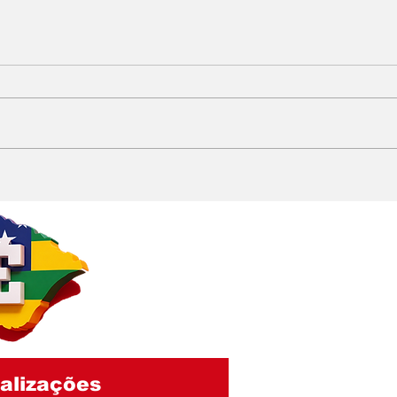
EMÍLIA CORRÊA
Del
PRECISA EXPLICAR
quer
QUASE R$ 1 BI EM
cor
GASTOS: Contrato de
no R
gestão hospitalar de R$
290 milhões envolve
entidade acusada de
fraude em licitações
alizações