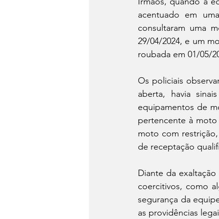
Irmãos, quando a eq
acentuado em uma l
consultaram uma mo
29/04/2024, e um mo
roubada em 01/05/2
Os policiais observ
aberta, havia sina
equipamentos de mot
pertencente à moto c
moto com restrição,
de receptação qualif
Diante da exaltação 
coercitivos, como a
segurança da equipe 
as providências legai