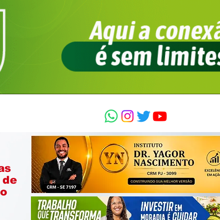
as
 de
ão