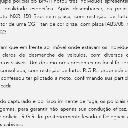
uipe policial do BPATI notou três indivíduos apresenta
ocalidade específica. Após desembarcar, os policia
to NXR 150 Bros sem placa, com restrição de furto 
tor de uma CG Titan de cor cinza, com placa IAB3708, r
023.
aram que em frente ao imóvel onde estavam os indivíduo
is claros de desmanche de veículos, com diversos 
os visíveis. Um dos motores presentes no local foi ide
onsultada, com restrição de furto. R.G.R., proprietário
 confessou ter pilotado a moto, confirmando sua partic
icada.
do capturado e do risco iminente de fuga, os policiais u
lgemas, para garantir não apenas sua condução eficaz
policial. R.G.R. foi posteriormente levado à Delegacia
s cabíveis.