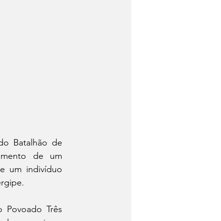
 do Batalhão de 
lamento de um 
e um indivíduo 
rgipe.
o Povoado Três 