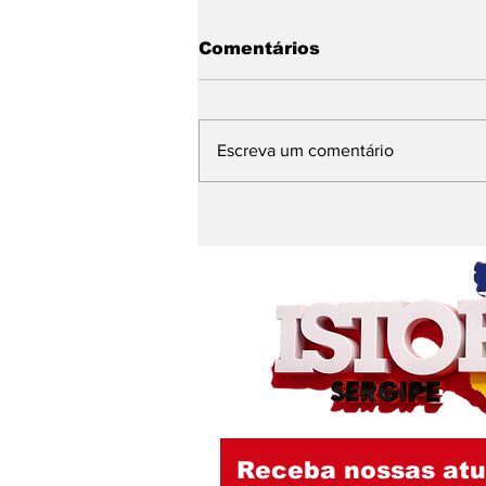
Comentários
Escreva um comentário
Emília Corrêa e Débora
Leite se escudam em
nota do IGC, entidade
investigada pelo MPCE,
e seguem sem explicar
contrato de R$ 290
milhões no Nestor Piva
Receba nossas atu