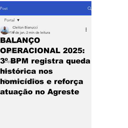
Post
Portal
Cleiton Bianucci
Portal
9 de jan.
2 min de leitura
BALANÇO
Política
OPERACIONAL 2025:
Notícias
3º BPM registra queda
Esporte
histórica nos
Entretenimento
homicídios e reforça
Bastidores da Política
atuação no Agreste