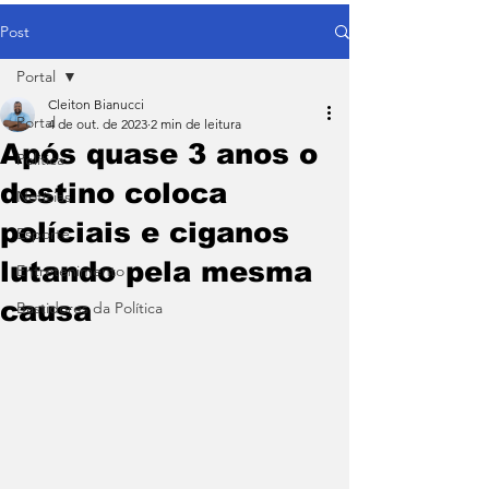
Post
Portal
Cleiton Bianucci
Portal
4 de out. de 2023
2 min de leitura
Após quase 3 anos o
Política
destino coloca
Notícias
políciais e ciganos
Esporte
lutando pela mesma
Entretenimento
causa
Bastidores da Política