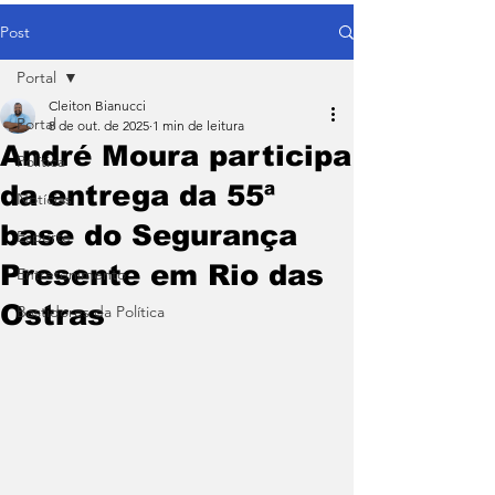
Post
Portal
Cleiton Bianucci
Portal
8 de out. de 2025
1 min de leitura
André Moura participa
Política
da entrega da 55ª
Notícias
base do Segurança
Esporte
Presente em Rio das
Entretenimento
Ostras
Bastidores da Política