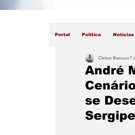
Portal
Política
Notícias
Cleiton Bianucci
7 
André M
Cenári
se Des
Sergip