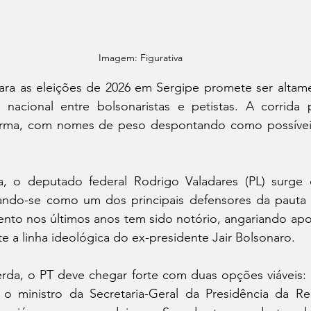
Imagem: Figurativa 
para as eleições de 2026 em Sergipe promete ser altame
a nacional entre bolsonaristas e petistas. A corrida 
rma, com nomes de peso despontando como possíveis 
ta, o deputado federal Rodrigo Valadares (PL) surge
ando-se como um dos principais defensores da pauta b
nto nos últimos anos tem sido notório, angariando apoi
 a linha ideológica do ex-presidente Jair Bolsonaro.
a, o PT deve chegar forte com duas opções viáveis: o
o ministro da Secretaria-Geral da Presidência da Rep