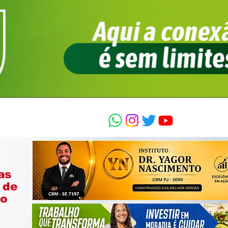
as
 de
ão