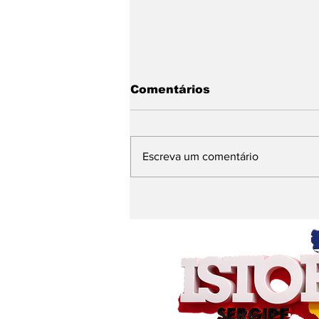
Comentários
Escreva um comentário
Banho de cachoeira e
mensagem nas redes
alimentam
especulações sobre a
sucessão política em
São Domingos