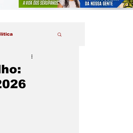
lítica
lho:
2026