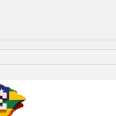
Irmão de Zominho
Jar
declara apoio a
par
Carlinhos de Brejo e
con
aumenta especulações
que
sobre futuro político do
de 
empresário