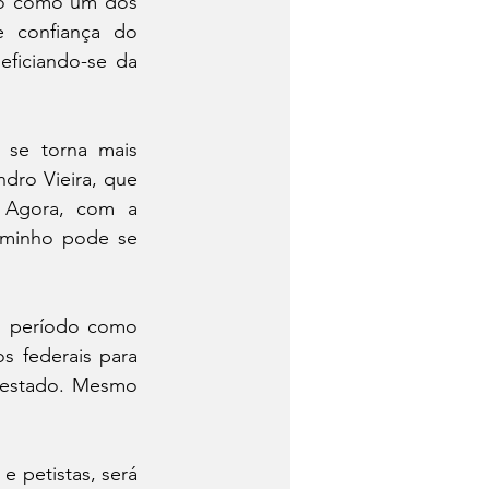
o como um dos 
 confiança do 
ficiando-se da 
se torna mais 
ro Vieira, que 
 Agora, com a 
minho pode se 
u período como 
s federais para 
 estado. Mesmo 
 petistas, será 