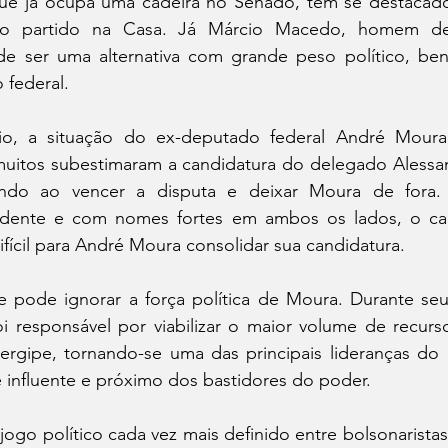
ue já ocupa uma cadeira no Senado, tem se destacad
do partido na Casa. Já Márcio Macedo, homem de
de ser uma alternativa com grande peso político, bene
 federal.
io, a situação do ex-deputado federal André Moura 
muitos subestimaram a candidatura do delegado Alessand
ndo ao vencer a disputa e deixar Moura de fora.
vidente e com nomes fortes em ambos os lados, o ca
ifícil para André Moura consolidar sua candidatura.
e pode ignorar a força política de Moura. Durante se
i responsável por viabilizar o maior volume de recurso
rgipe, tornando-se uma das principais lideranças do
influente e próximo dos bastidores do poder.
ogo político cada vez mais definido entre bolsonaristas e