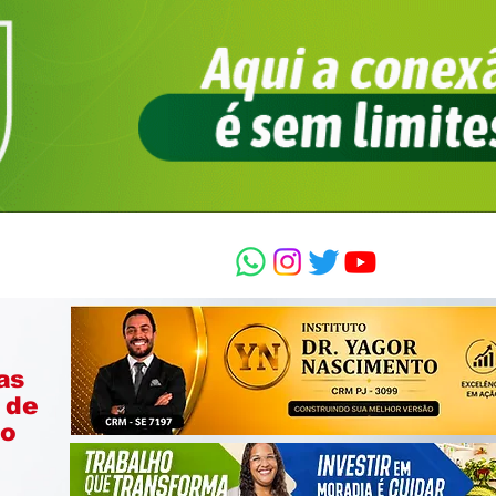
as
 de
ão