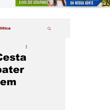
lítica
Cesta
bater
 em