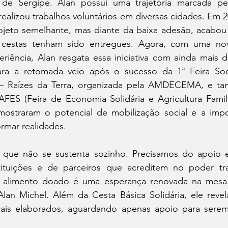
a de Sergipe. Alan possui uma trajetória marcada pe
 realizou trabalhos voluntários em diversas cidades. Em 
rojeto semelhante, mas diante da baixa adesão, acabou 
 cestas tenham sido entregues. Agora, com uma no
eriência, Alan resgata essa iniciativa com ainda mais 
ara a retomada veio após o sucesso da 1ª Feira Soci
 – Raízes da Terra, organizada pela AMDECEMA, e ta
AFES (Feira de Economia Solidária e Agricultura Famili
mostraram o potencial de mobilização social e a impor
ormar realidades. 
 que não se sustenta sozinho. Precisamos do apoio 
tituições e de parceiros que acreditem no poder tr
a alimento doado é uma esperança renovada na mesa
Alan Michel. Além da Cesta Básica Solidária, ele revel
ciais elaborados, aguardando apenas apoio para sere