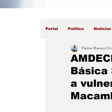
Portal
Política
Notícias
Cleiton Bianucci
3 
AMDECE
Básica 
a vulne
Macamb