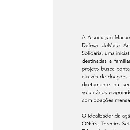
A Associação Macam
Defesa doMeio Amb
Solidária, uma inici
destinadas a famíli
projeto busca conta
através de doações 
diretamente na sed
voluntários e apoiad
com doações mensai
O idealizador da aç
ONG’s, Terceiro Set