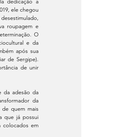
la dedicação a 
2019, ele chegou 
desestimulado, 
va roupagem e 
determinação. O 
ocultural e da 
mbém após sua 
ar de Sergipe). 
tância de unir 
e da adesão da 
ansformador da 
 de quem mais 
a que já possui 
m colocados em 