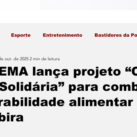
Esporte
Entretenimento
Bastidores da Po
de out. de 2025
2 min de leitura
MA lança projeto “
Solidária” para com
rabilidade alimentar
ira